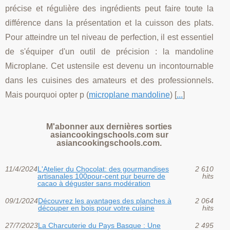
précise et régulière des ingrédients peut faire toute la
différence dans la présentation et la cuisson des plats.
Pour atteindre un tel niveau de perfection, il est essentiel
de s'équiper d'un outil de précision : la mandoline
Microplane. Cet ustensile est devenu un incontournable
dans les cuisines des amateurs et des professionnels.
Mais pourquoi opter p (
microplane mandoline
) [
...
]
M'abonner aux dernières sorties
asiancookingschools.com sur
asiancookingschools.com.
11/4/2024
L'Atelier du Chocolat: des gourmandises
2 610
artisanales 100pour-cent pur beurre de
hits
cacao à déguster sans modération
09/1/2024
Découvrez les avantages des planches à
2 064
découper en bois pour votre cuisine
hits
27/7/2023
La Charcuterie du Pays Basque : Une
2 495