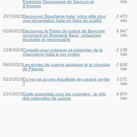
Explosion Savoureuse de Saveurs et
hits
d'Aromes
25/7/2023
Découvrez Boucherie-halal, votre allié pour
2 473
une alimentation halal en ligne de qualité
hits
01/6/2023
Découvrez le Palais de justice de Bayonne
5 947
reconverti en Brasserie Basa, restaurant
hits
équitable et responsable
13/5/2023
Conseils pour préparer et présenter de la
2 138
charcuterie halal à vos invités
hits
06/2/2023
Les écoles de cuisine asiatique et le chocolat
2 628
de Pâques
hits
03/2/2023
Qu'est-ce qu'une Aiguillette de canard confite
3 271
?
hits
12/1/2023
Outils essentiels pour les cuisiniers : le rôle
4 870
des ustensiles de cuisine
hits