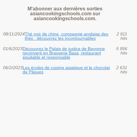
M'abonner aux dernières sorties
asiancookingschools.com sur
asiancookingschools.com.
08/11/2024
Thé noir de chine, compagnie anglaise des
2 911
thés : découvrez les incontournables
hits
01/6/2023
Découvrez le Palais de justice de Bayonne
5 956
reconverti en Brasserie Basa, restaurant
hits
équitable et responsable
06/2/2023
Les écoles de cuisine asiatique et le chocolat
2 631
de Pâques
hits