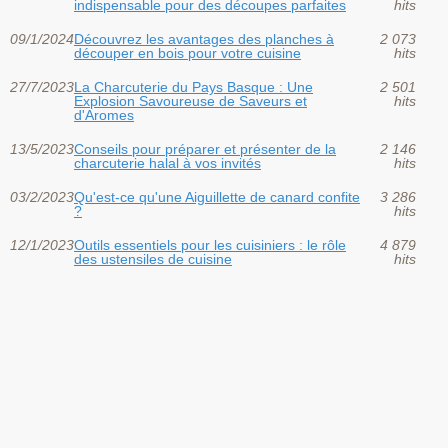
indispensable pour des découpes parfaites
hits
09/1/2024
Découvrez les avantages des planches à
2 073
découper en bois pour votre cuisine
hits
27/7/2023
La Charcuterie du Pays Basque : Une
2 501
Explosion Savoureuse de Saveurs et
hits
d'Aromes
13/5/2023
Conseils pour préparer et présenter de la
2 146
charcuterie halal à vos invités
hits
03/2/2023
Qu'est-ce qu'une Aiguillette de canard confite
3 286
?
hits
12/1/2023
Outils essentiels pour les cuisiniers : le rôle
4 879
des ustensiles de cuisine
hits