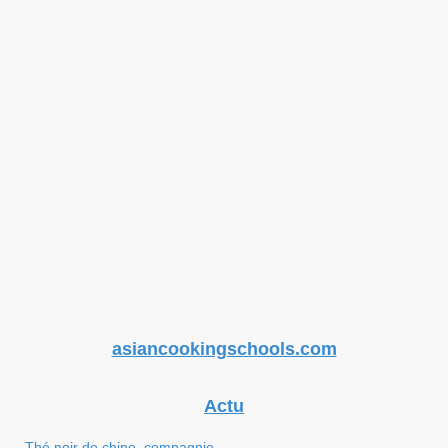
asiancookingschools.com
Actu
Thé noir de chine, compagnie...